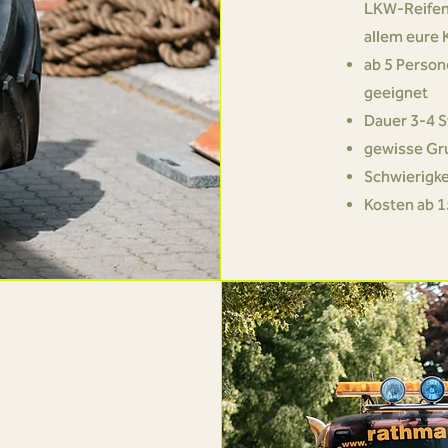
LKW-Reifen 
allem eure 
ab 5 Person
geeignet
Dauer 3-4 S
gewisse Gr
Schwierigke
Kosten ab 1