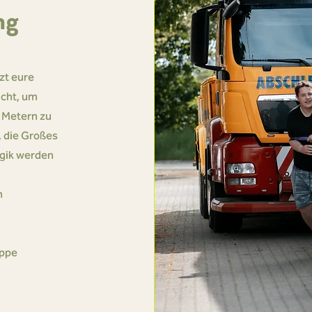
ng
zt eure
ucht, um
 Metern zu
 die Großes
ogik werden
n
uppe