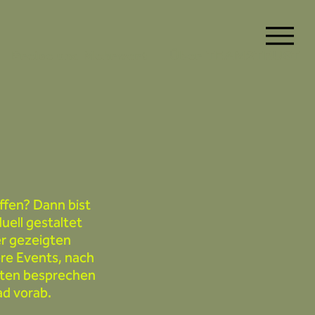
Preise und Mehrwert
Über TEAM2TRUST
ffen? Dann bist
uell gestaltet
er gezeigten
re Events, nach
lten besprechen
ad vorab.