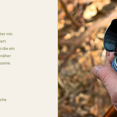
er mir.
iert
 die ein
 näher
insame
iche