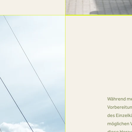
Während mei
Vorbereitun
des Einzelk
möglichen V
diese Herau