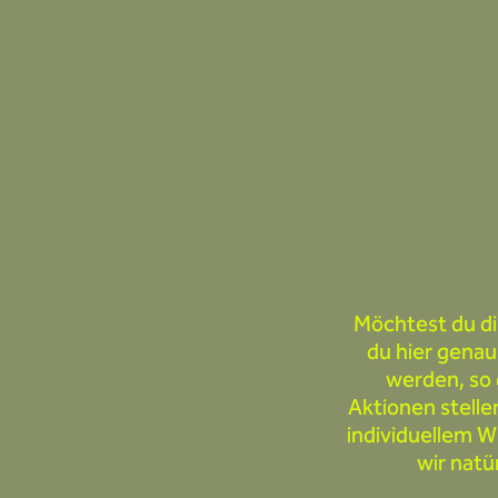
arke Teams, starke Er
Möchtest du di
du hier genau
werden, so 
Aktionen stelle
individuellem 
wir natü