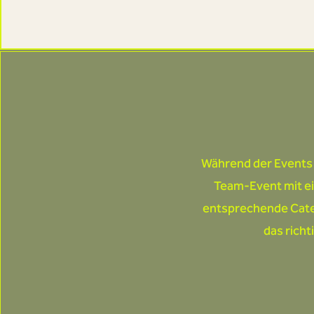
Während der Events e
Team-Event mit ei
entsprechende Cater
das richt