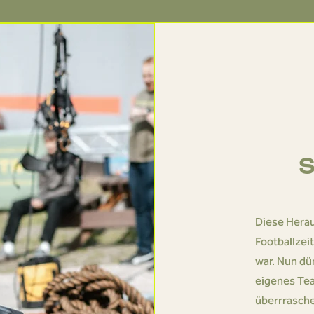
S
Diese Hera
Footballzei
war. Nun dü
eigenes Te
überrrasche